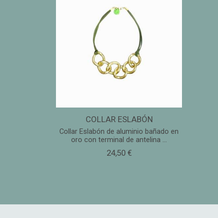
COLLAR ESLABÓN
Collar Eslabón de aluminio bañado en
oro con terminal de antelina ...
24,50 €