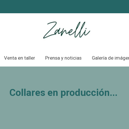
Venta en taller
Prensa y noticias
Galería de imáge
Collares en producción...