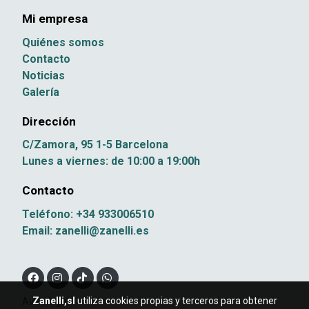
Mi empresa
Quiénes somos
Contacto
Noticias
Galería
Dirección
C/Zamora, 95 1-5 Barcelona
Lunes a viernes: de 10:00 a 19:00h
Contacto
Teléfono: +34 933006510
Email: zanelli@zanelli.es
Zanelli,sl
utiliza cookies propias y terceros para obtener
Aviso legal