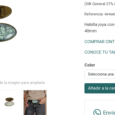
(IVA General 21% i
Referencia:
WHNA
Hebilla joya con
40mm
COMPRAR CINT
CONOCE TU TA
Color
Selecciona una
e la imagen para ampliarla
Añadir a la ce
Enví