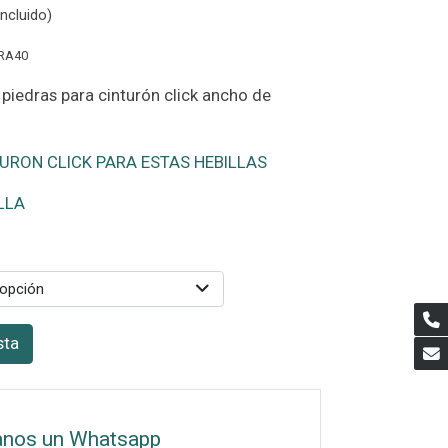
ncluido)
RA40
 piedras para cinturón click ancho de
URON CLICK PARA ESTAS HEBILLAS
LLA
 opción
sta
anos un Whatsapp