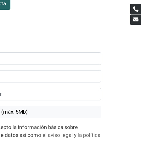
sta
rchivo/foto : (máx. 5Mb)
n básica sobre
protección de datos asi como
el aviso legal
y
la política