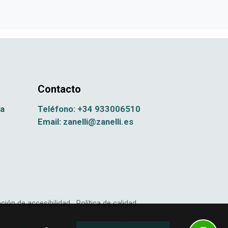
Contacto
na
Teléfono: +34 933006510
Email: zanelli@zanelli.es
ción de accesibilidad
Política de calidad