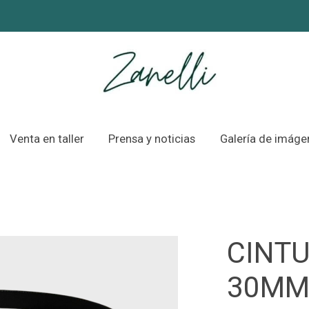
Venta en taller
Prensa y noticias
Galería de imáge
CINT
30M