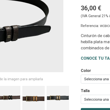
36,00 €
(IVA General 21% i
Referencia:
WCBIC
Cinturón de cab
hebilla plata m
combinados de o
CONOCE TU TA
Color
e la imagen para ampliarla
Selecciona una
Talla
Selecciona una