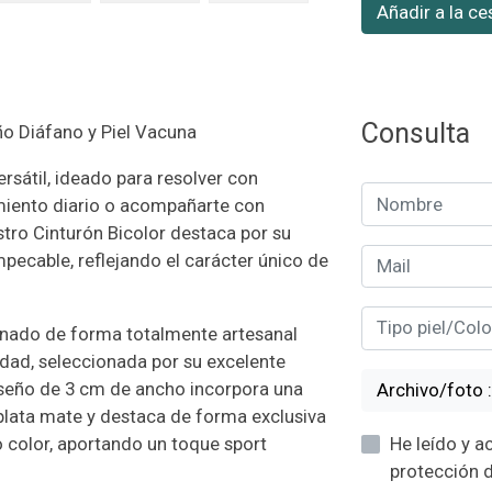
Añadir a la ce
Consulta
ño Diáfano y Piel Vacuna
sátil, ideado para resolver con
iento diario o acompañarte con
stro Cinturón Bicolor destaca por su
mpecable, reflejando el carácter único de
onado de forma totalmente artesanal
idad, seleccionada por su excelente
 diseño de 3 cm de ancho incorpora una
A
plata mate y destaca de forma exclusiva
 color, aportando un toque sport
He leído y acepto la informació